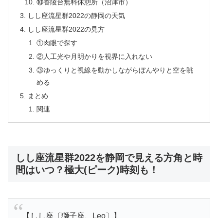
⑩香陵台無料休憩所（沼津市）
しし座流星群2022の静岡の天気
しし座流星群2022の見方
①肉眼で探す
②人工光や月明かりを視界に入れない
③ゆっくりと視線を動かしながらぼんやりと空を眺
める
まとめ
関連
しし座流星群2022を静岡で見える方角と時
間はいつ？極大(ピーク)時刻も！
【しし座〔獅子座、Leo〕】