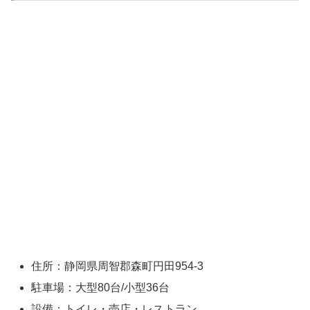
住所：静岡県周智郡森町円田954-3
駐車場：大型80台/小型36台
設備：トイレ・売店・レストラン