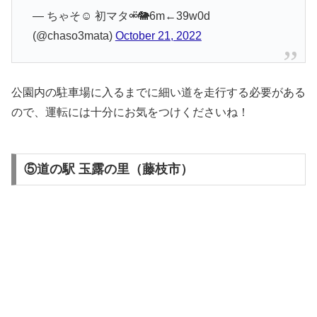
— ちゃそ☺︎ 初マタ⚮̈🐘6m←39w0d
(@chaso3mata)
October 21, 2022
公園内の駐車場に入るまでに細い道を走行する必要がある
ので、運転には十分にお気をつけくださいね！
⑤道の駅 玉露の里（藤枝市）