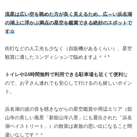
流星は広い空を眺めた方が良く見えるため、広～い浜名湖
の湖上に浮かぶ満点の星空を鑑賞できる絶好のスポットで
す☆
街灯などの人工光も少なく（自販機があるくらい）、星空
観賞に適したコンディションで臨めますよ＾＾*
トイレや24時間無料で利用できる駐車場も近くて便利
な
ので、お子さん連れでも安心して行けるのも嬉しいポイン
ト。
浜名湖の波の音を聴きながらの星空鑑賞や周辺エリア（舘
山寺の美しい風景「新舘山寺八景」にも選出された「浜名
湖ベイストリート」）の散策は家族の思い出になること間
違いなしです＾＾