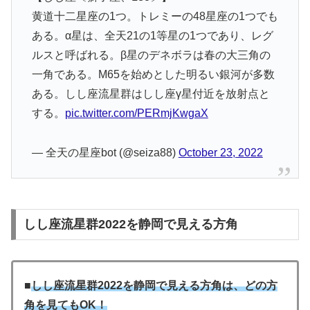
黄道十二星座の1つ。トレミーの48星座の1つでも
ある。α星は、全天21の1等星の1つであり、レグ
ルスと呼ばれる。β星のデネボラは春の大三角の
一角である。M65を始めとした明るい銀河が多数
ある。しし座流星群はしし座γ星付近を放射点と
する。
pic.twitter.com/PERmjKwgaX
— 全天の星座bot (@seiza88)
October 23, 2022
しし座流星群2022を静岡で見える方角
■
しし座流星群2022を静岡で見える方角は、どの方
角を見てもOK！