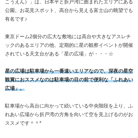
こうえん）」は、日本平と折戸湾に囲まれたエリアにある
公園。お花見スポット、高台から見える富士山の眺望でも
有名です♪
東京ドーム2個分の広大な敷地には高台や大きなアスレチ
ックのあるエリアの他、定期的に星の観察イベントが開催
されている天文台がある「星の広場」が・・・☆
星の広場は駐車場から一番遠いエリアなので、深夜の星空
観賞におススメなのは駐車場の目の前
で便利な
「ふれあい
広場」。
駐車場から高台に向かって続いている中央階段を上り、ふ
れあい広場から折戸湾の方角を向いて空を見上げるのがお
ススメです＾＾*