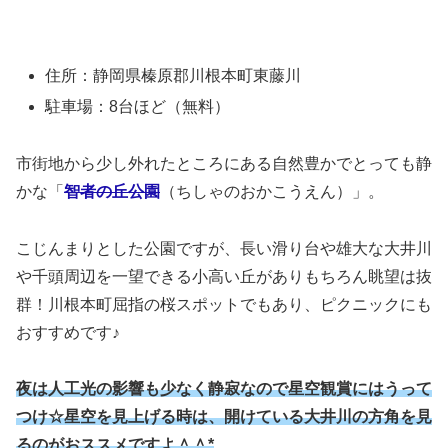
住所：静岡県榛原郡川根本町東藤川
駐車場：8台ほど（無料）
市街地から少し外れたところにある自然豊かでとっても静
かな「
智者の丘公園
（ちしゃのおかこうえん）」。
こじんまりとした公園ですが、長い滑り台や雄大な大井川
や千頭周辺を一望できる小高い丘がありもちろん眺望は抜
群！川根本町屈指の桜スポットでもあり、ピクニックにも
おすすめです♪
夜は人工光の影響も少なく静寂なので星空観賞にはうって
つけ☆星空を見上げる時は、開けている大井川の方角を見
るのがおススメですよ＾＾*