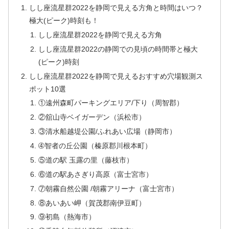
しし座流星群2022を静岡で見える方角と時間はいつ？
極大(ピーク)時刻も！
しし座流星群2022を静岡で見える方角
しし座流星群2022の静岡での見頃の時間帯と極大
(ピーク)時刻
しし座流星群2022を静岡で見えるおすすめ穴場観測ス
ポット10選
①遠州森町パーキングエリア/下り（周智郡）
②舘山寺ベイガーデン（浜松市）
③清水船越堤公園/ふれあい広場（静岡市）
➃智者の丘公園（榛原郡川根本町）
⑤道の駅 玉露の里（藤枝市）
⑥道の駅あさぎり高原（富士宮市）
⑦朝霧自然公園 /朝霧アリーナ（富士宮市）
⑧あいあい岬（賀茂郡南伊豆町）
⑨初島（熱海市）