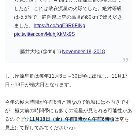
したが、これは散在流星の火球でした。絶対等級
は-5.5等で、静岡県上空の高度約80kmで燃え尽き
ました。
https://t.co/aqE9R8FlNg
pic.twitter.com/MuhjXkMx9S
— 藤井大地 (@dfuji1)
November 18, 2018
しし座流星群は毎年11月6日～30日頃に出現し、11月17
日～18日が極大日となります。
今年の極大時間が午前8時と朝なので観察には不向きです
が、極大前の時間帯にも多くの流星が見られる可能性があ
るのでぜひ
11月18日（金）午前0時から午前6時頃
は空を
見上げて探してみてくださいね♪