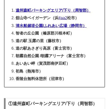
遠州森町パーキングエリア/下り（周智郡）
舘山寺ベイガーデン（浜
#aa2
松市）
清水船越堤公園/ふれあい広場（静岡市）
智者の丘公園（
榛原郡川根本町
）
道の駅 玉露の里（藤枝市）
道の駅あさぎり高原（富士宮市）
朝霧自然公園 /朝霧アリーナ（富士宮市）
あいあい岬（賀茂郡南伊豆町）
初島（熱海市）
香陵台無料休憩所（沼津市）
①遠州森町パーキングエリア/下り（周智郡）