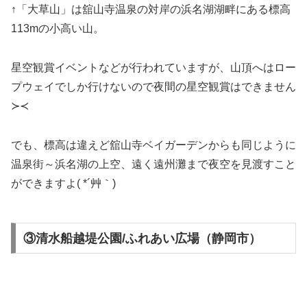
↑「大草山」は舘山寺温泉の対岸の浜名湖湖畔にある標高
113mの小高い山。
星空観賞イベントなどが行われていますが、山頂へはロー
プウェイでしか行けないので夜間の星空観賞はできません
≻≺
でも、標高は違えど舘山寺ベイガーデンからも同じように
温泉街～浜名湖の上空、遠く遠州灘まで夜空を見渡すこと
ができますよ( *´艸｀)
③清水船越堤公園/ふれあい広場（静岡市）