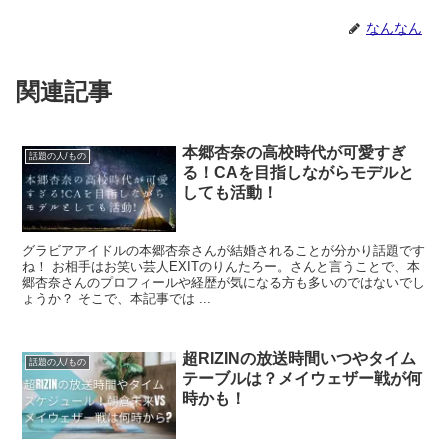
なんなん
関連記事
本郷杏奈の高校時代が可愛すぎ
話題の人/もの
る！CAを目指しながらモデルと
しても活動！
グラビアアイドルの本郷杏奈さんが結婚されることが分かり話題です
ね！ お相手はお笑い芸人EXITのりんたろー。さんと言うことで、本
郷杏奈さんのプロフィールや経歴が気になる方も多いのではないでし
ょうか？ そこで、本記事では ...
超RIZINの放送時間いつやタイム
話題の人/もの
テーブルは？メイウェザー戦が何
時かも！