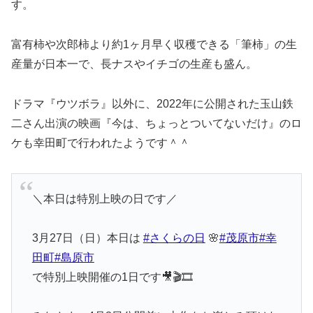
す。
富有柿や次郎柿より約1ヶ月早く収穫できる「筆柿」の生
産量が日本一で、長ナスやイチゴの生産も盛ん。
ドラマ『ウツボラ』以外に、2022年に公開された玉山鉄
二さん出演の映画『今は、ちょっとついてないだけ』のロ
ケも幸田町で行われたようです＾＾
＼本日は特別上映の日です／
3月27日（日）本日は
#さくらの日
🌸
#茂原市
#幸
田町
#島原市
で特別上映開催の1日です🎥🎬🎞️