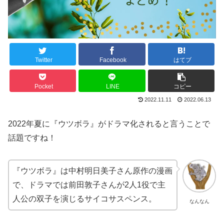
Twitter
Facebook
はてブ
Pocket
LINE
コピー
2022.11.11
2022.06.13
2022年夏に『ウツボラ』がドラマ化されると言うことで
話題ですね！
『ウツボラ』は中村明日美子さん原作の漫画
で、ドラマでは前田敦子さんが2人1役で主
人公の双子を演じるサイコサスペンス。
なんなん