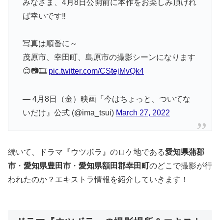
みなさま、4月8日公開前に本作をお楽しみ頂けれ
ば幸いです‼
写真は順番に～
茂原市、幸田町、島原市の撮影シーンになります
😊📷🎞️
pic.twitter.com/CStejMvQk4
— 4月8日（金）映画『今はちょっと、ついてな
いだけ』公式 (@ima_tsui)
March 27, 2022
続いて、ドラマ『ウツボラ』のロケ地である
愛知県蒲郡
市
・
愛知県豊田市
・
愛知県額田郡幸田町
のどこで撮影が行
われたのか？エキストラ情報を紹介していきます！