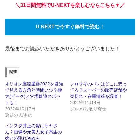
＼31日間無料でU-NEXTを楽しむならこちら▼／
U-NEXTで今すぐ無料で読む！
最後までお読みいただきありがとうございました！
関連
オリオン座流星群2022を愛知
クロサギのパンはどこに売っ
で見える方角と時間いつ？極
てる？スーパーの販売店舗や
大(ピーク)と穴場観測スポッ
売切れ・在庫情報を調査！
トも！
2022年11月4日
2022年10月7日
グルメ/お取り寄せ
話題の人/もの
ノンスタ井上の嫁はサヤさ
ん？画像や元美人女子高生の
嫁との馴れ初めも！