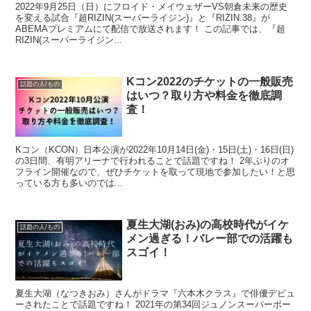
2022年9月25日（日）にフロイド・メイウェザーVS朝倉未来の歴史
を変える試合『超RIZIN(スーパーライジン)』と『RIZIN.38』が
ABEMAプレミアムにて配信で放送されます！ この記事では、『超
RIZIN(スーパーライジン...
Kコン2022のチケットの一般販売
話題の人/もの
はいつ？取り方や料金を徹底調
査！
Kコン（KCON）日本公演が2022年10月14日(金)・15日(土)・16日(日)
の3日間、有明アリーナで行われることで話題ですね！ 2年ぶりのオ
フライン開催なので、ぜひチケットを取って現地で参加したい！と思
っている方も多いのでは...
夏生大湖(おみ)の高校時代がイケ
話題の人/もの
メン過ぎる！バレー部での活躍も
スゴイ！
夏生大湖（なつきおみ）さんがドラマ『六本木クラス』で俳優デビュ
ーされたことで話題ですね！ 2021年の第34回ジュノンスーパーボー