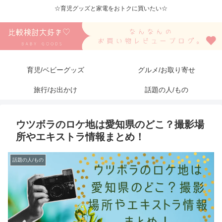
☆育児グッズと家電をおトクに買いたい☆
育児/ベビーグッズ
グルメ/お取り寄せ
旅行/お出かけ
話題の人/もの
ウツボラのロケ地は愛知県のどこ？撮影場
所やエキストラ情報まとめ！
話題の人/もの