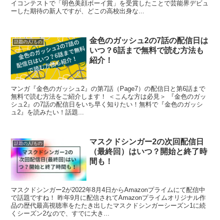
イコンテストで「明色美顔ボーイ賞」を受賞したことで芸能界デビュ
ーした期待の新人ですが、どこの高校出身な...
金色のガッシュ2の7話の配信日は
話題の人/もの
いつ？6話まで無料で読む方法も
紹介！
マンガ『金色のガッシュ2』の第7話（Page7）の配信日と第6話まで
無料で読む方法をご紹介します！ ＜こんな方は必見＞ 『金色のガッ
シュ2』の7話の配信日をいち早く知りたい！無料で『金色のガッシ
ュ2』を読みたい！話題...
マスクドシンガー2の次回配信日
話題の人/もの
（最終回）はいつ？開始と終了時
間も！
マスクドシンガー2が2022年8月4日からAmazonプライムにて配信中
で話題ですね！ 昨年9月に配信されてAmazonプライムオリジナル作
品の歴代最高視聴率をたたき出したマスクドシンガーシーズン1に続
くシーズン2なので、すでに大き...