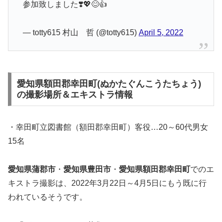
参加致しました❣️💖😊👍
— totty615 村山 哲 (@totty615)
April 5, 2022
愛知県額田郡幸田町(ぬかたぐんこうたちょう)
の撮影場所＆エキストラ情報
・幸田町立図書館（額田郡幸田町）客役…20～60代男女
15名
愛知県蒲郡市
・
愛知県豊田市
・
愛知県額田郡幸田町
でのエ
キストラ撮影は、2022年3月22日～4月5日にもう既に行
われているそうです。