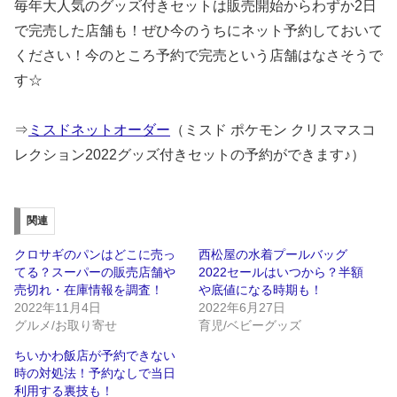
毎年大人気のグッズ付きセットは販売開始からわずか2日
で完売した店舗も！ぜひ今のうちにネット予約しておいて
ください！今のところ予約で完売という店舗はなさそうで
す☆
⇒
ミスドネットオーダー
（ミスド ポケモン クリスマスコ
レクション2022グッズ付きセットの予約ができます♪）
関連
クロサギのパンはどこに売っ
西松屋の水着プールバッグ
てる？スーパーの販売店舗や
2022セールはいつから？半額
売切れ・在庫情報を調査！
や底値になる時期も！
2022年11月4日
2022年6月27日
グルメ/お取り寄せ
育児/ベビーグッズ
ちいかわ飯店が予約できない
時の対処法！予約なしで当日
利用する裏技も！