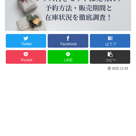
Twitter
Facebook
はてブ
Pocket
LINE
コピー
2022.11.03