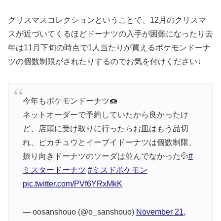
クリスマスコレクションということで、12月のクリスマ
スが近づいてくるほどドーナツの入手が困難になったり去
年は11月下旬の時点で1人当たりが買えるポケモンドーナ
ツの個数制限がされたりするのでお気を付けください↓
今年もポケモンドーナツ🍩
ネットオーダーで予約していたから良かったけ
ど、店頭に受け取りに行ったらお皿はもう品切
れ、ピカチュウとイーブイドーナツは個数制限、
振り向きドーナツのソーダは並んでなかった💦
#
ミスタードーナツ
#ミスドポケモン
pic.twitter.com/PVf6YRxMkK
— oosanshouo (@o_sanshouo)
November 21,