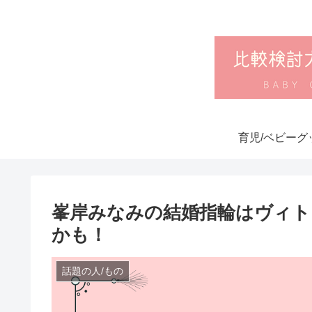
育児/ベビーグ
峯岸みなみの結婚指輪はヴィト
かも！
話題の人/もの