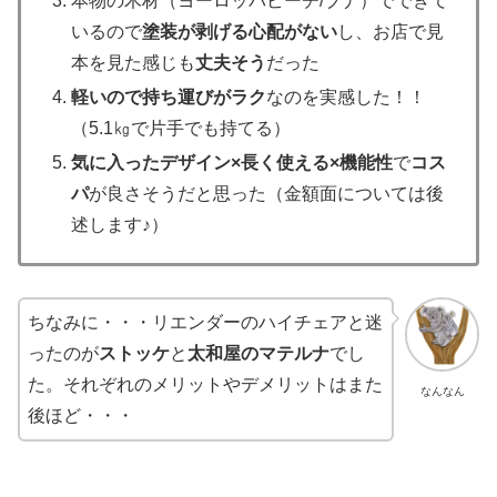
本物の木材（ヨーロッパビーチ/ブナ）でできて
いるので
塗装が剥げる心配がない
し、お店で見
本を見た感じも
丈夫そう
だった
軽いので持ち運びがラク
なのを実感した！！
（5.1㎏で片手でも持てる）
気に入ったデザイン×長く使える×機能性
で
コス
パ
が良さそうだと思った（金額面については後
述します♪）
ちなみに・・・リエンダーのハイチェアと迷
ったのが
ストッケ
と
太和屋のマテルナ
でし
た。それぞれのメリットやデメリットはまた
なんなん
後ほど・・・