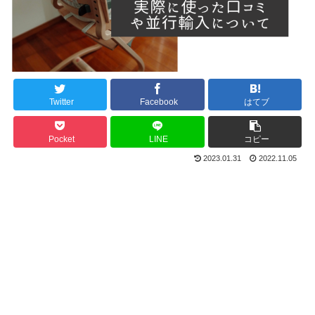
Twitter
Facebook
はてブ
Pocket
LINE
コピー
2023.01.31
2022.11.05