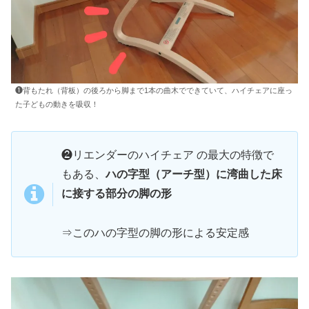
❶背もたれ（背板）の後ろから脚まで1本の曲木でできていて、ハイチェアに座っ
た子どもの動きを吸収！
❷リエンダーのハイチェア の最大の特徴で
もある、
ハの字型（アーチ型）に湾曲した床
に接する部分の脚の形
⇒このハの字型の脚の形による安定感